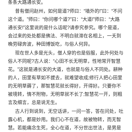
条条大路通长安。
昔有僧问赵州，如何是道?师曰：“墙外的!”曰：“不问
这个道。”师曰：“你问哪个道?”曰：“大道!”师曰：“大路
通长安!”这里说的是什么话呢?请参究参究。哪个是道，
会过来的处处都是佛法、不明白就滞在名相上，一夭到
晚劳碌奔波，种田博饭吃，与俗人何异。
现在世人多是光头，僧人穿的也是俗服，此外何处与
俗人不同呢?古人说：“心田不长无明草，性地常开智慧
花。”这就是通长安的大道，也就是与俗人不同处。耕种
的人，田里有草如不拔去，就难望收成;修行人把心田里
的无明草薅了，那智慧花就长得好，开得好。只要你不
被境转，情不附物，无明草就不长了;智慧花一开，则粗
言及细言，总是说无生。
古人行到说到，无空话讲，一问一答，答在问处，吐
露心机，都是妙用。我们心不在道，故被物转，而无智
慧。若能痛念生死，全心在道，不分世出世法，是男是