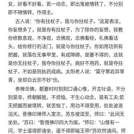
女，好看不好看，若一动念，即出鬼被情转了，不分别
即不随情转，作得主。
古人说：“你有拄杖子，我与你拄杖子。”这是表法，
你妄想多了，就是你有拄杖子，为了除你的妄想，就教
你修数息观，不净观，念佛观，念佛看经，礼佛看话
头，给你修行的法门，就是与你拄杖子。你如用功到有
把握，就落在无事甲里，有成障碍，是要不得的，这就
是你无拄杖子，我夺你拄杖子。病好不用药，就是夺拄
杖子，不如是则执药成病。太阳老人说：“莫守寒岩异草
青，坐却白云宗不妙”也。
参禅念佛，都要时时刻刻口诵心惟，开言吐语，不分
别是非，终朝解脱，不烦恼、不生心动念，是有工夫;若
无把握而被境转，就苦恼了，用功不得受用，处处波浪
滔天。昔佛印禅师入室次，苏东坡适至，师曰：“此间无
坐处。”苏曰：“暂借佛印四大为座。”师曰：“山僧有一
问，学士道得即请坐，道不得即输玉带!”苏欣然请间。师