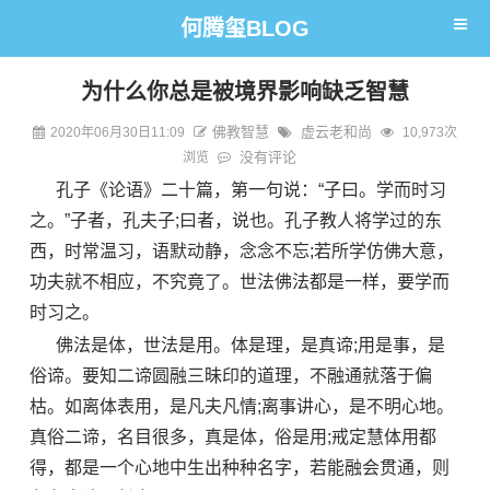
何腾玺BLOG
为什么你总是被境界影响缺乏智慧
佛教智慧
虚云老和尚
2020年06月30日11:09
10,973次
没有评论
浏览
孔子《论语》二十篇，第一句说：“子曰。学而时习
之。”子者，孔夫子;曰者，说也。孔子教人将学过的东
西，时常温习，语默动静，念念不忘;若所学仿佛大意，
功夫就不相应，不究竟了。世法佛法都是一样，要学而
时习之。
佛法是体，世法是用。体是理，是真谛;用是事，是
俗谛。要知二谛圆融三昧印的道理，不融通就落于偏
枯。如离体表用，是凡夫凡情;离事讲心，是不明心地。
真俗二谛，名目很多，真是体，俗是用;戒定慧体用都
得，都是一个心地中生出种种名字，若能融会贯通，则