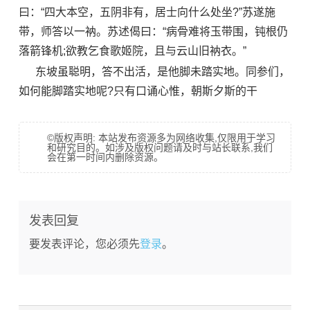
曰：“四大本空，五阴非有，居士向什么处坐?”苏遂施
带，师答以一衲。苏述偈曰：“病骨难将玉带围，钝根仍
落箭锋机;欲教乞食歌姬院，且与云山旧衲衣。”
东坡虽聪明，答不出活，是他脚未踏实地。同参们，
如何能脚踏实地呢?只有口诵心惟，朝斯夕斯的干
©版权声明: 本站发布资源多为网络收集,仅限用于学习
和研究目的。如涉及版权问题请及时与站长联系,我们
会在第一时间内删除资源。
发表回复
要发表评论，您必须先
登录
。