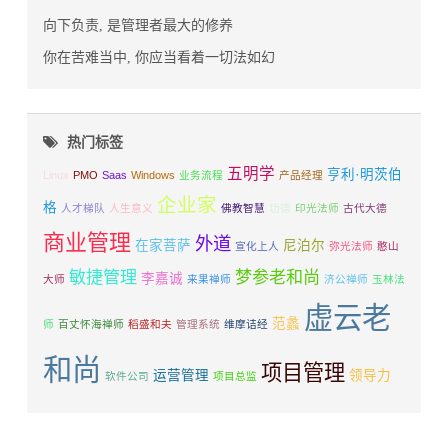
向下负责, 是管理者最大的修养
你在苦难当中, 你应当看着一切法如幻
热门标签
五明学
亨利·明茨伯
Linux
PMO
Saas
Windows
业务流程
产品经理
企业家
格
人才梯队
人生意义
佛教智慧
功德
印光法师
古代大德
商业管理
外道
在家菩萨
尼泊尔
宣化上人
弥光法师
憨山
敏捷管理
梦参老和尚
李嘉诚
大师
来果禅师
济公禅师
玉林法
虚云老
范蠡
师
百丈怀海禅师
稻盛和夫
管理系统
维摩诘经
和尚
项目管理
运营管理
领导力
软件公司
项目总监