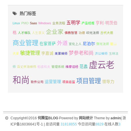
热门标签
五明学
亨利·明茨伯
Linux
PMO
Saas
Windows
业务流程
产品经理
企业家
格
人才梯队
人生意义
佛教智慧
功德
印光法师
古代大德
商业管理
外道
在家菩萨
尼泊尔
宣化上人
弥光法师
憨山
敏捷管理
梦参老和尚
李嘉诚
大师
来果禅师
济公禅师
玉林法
虚云老
范蠡
师
百丈怀海禅师
稻盛和夫
管理系统
维摩诘经
和尚
项目管理
运营管理
领导力
软件公司
项目总监
Copyright©2016
何腾玺BLOG
Powered by
网站统计
Theme by
admin
|
浙
ICP备16036641号-1
|
总访问量
31818855
今日访问量
8829
在线人数
3