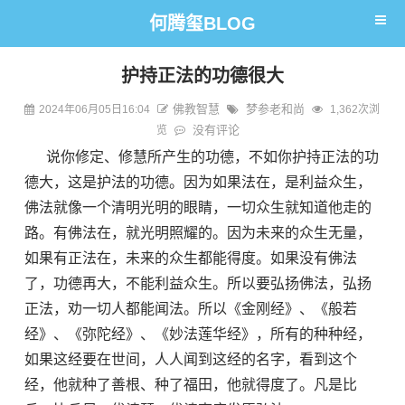
何腾玺BLOG
护持正法的功德很大
佛教智慧
梦参老和尚
2024年06月05日16:04
1,362次浏
没有评论
览
说你修定、修慧所产生的功德，不如你护持正法的功
德大，这是护法的功德。因为如果法在，是利益众生，
佛法就像一个清明光明的眼睛，一切众生就知道他走的
路。有佛法在，就光明照耀的。因为未来的众生无量，
如果有正法在，未来的众生都能得度。如果没有佛法
了，功德再大，不能利益众生。所以要弘扬佛法，弘扬
正法，劝一切人都能闻法。所以《金刚经》、《般若
经》、《弥陀经》、《妙法莲华经》，所有的种种经，
如果这经要在世间，人人闻到这经的名字，看到这个
经，他就种了善根、种了福田，他就得度了。凡是比