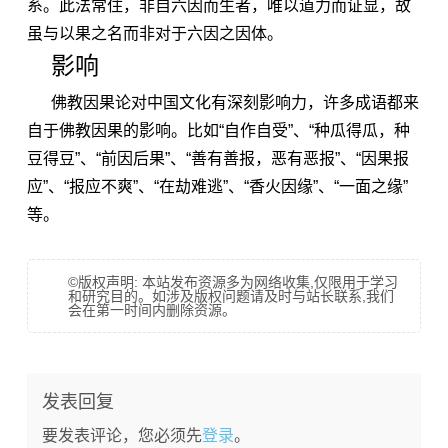
系。此法常住，非自六因而生者，唯以道力而证显，故
虽与以果之名而非对于六因之因体。
影响
佛教因果论对中国文化有深刻影响力，许多成语都来
自于佛教因果的影响。比如“自作自受”、“种瓜得瓜，种
豆得豆”、“前因后果”、“善有善报，恶有恶报”、“因果报
应”、“报应不爽”、“在劫难逃”、“香火因缘”、“一面之缘”
等。
©版权声明: 本站发布资源多为网络收集,仅限用于学习
和研究目的。如涉及版权问题请及时与站长联系,我们
会在第一时间内删除资源。
发表回复
要发表评论，您必须先
登录
。