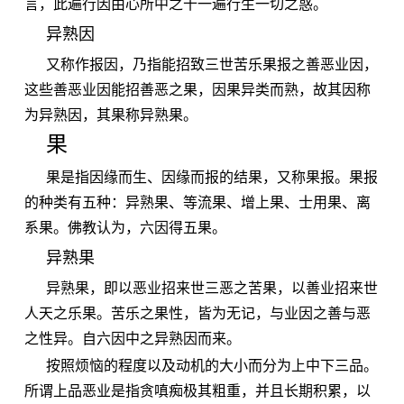
言，此遍行因由心所中之十一遍行生一切之惑。
异熟因
又称作报因，乃指能招致
三世
苦乐果报之善恶业因，
这些善恶业因能招善恶之果，因果异类而熟，故其因称
为异熟因，其果称异熟果。
果
果是指因缘而生、因缘而报的结果，又称果报。果报
的种类有五种：异熟果、等流果、增上果、士用果、离
系果。佛教认为，六因得五果。
异熟果
异熟果，即以恶业招来世三恶之苦果，以善业招来世
人天之乐果。苦乐之果性，皆为无记，与业因之善与恶
之性异。自六因中之异熟因而来。
按照烦恼的程度以及动机的大小而分为上中下三品。
所谓上品恶业是指贪嗔痴极其粗重，并且长期积累，以