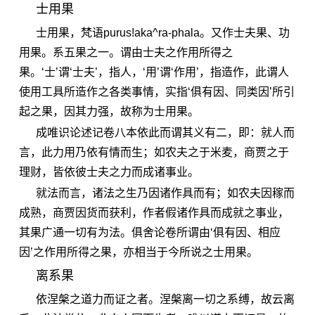
士用果
士用果，梵语purus!aka^ra-phala。又作士夫果、功
用果。系五果之一。谓由士夫之作用所得之
果。‘士’谓‘士夫’，指人，‘用’谓‘作用’，指造作，此谓人
使用工具所造作之各类事情，实指‘俱有因、同类因’所引
起之果，因其力强，故称为士用果。
成唯识论述记卷八本依此而谓其义有二，即：就人而
言，此力用乃依有情而生；如农夫之于米麦，商贾之于
理财，皆依彼士夫之力而成诸事业。
就法而言，诸法之生乃因诸作具而有；如农夫因稼而
成熟，商贾因货而获利，作者假诸作具而成就之事业，
其果广通一切有为法。俱舍论卷所谓由‘俱有因、相应
因’之作用所得之果，亦相当于今所说之士用果。
离系果
依涅槃之道力而证之者。涅槃离一切之系缚，故云离