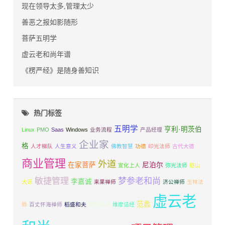
现在领导太多,管理太少
善恶之报如影随形
菩萨五明学
虚云老和尚年谱
《楞严经》是随身善知识
热门标签
五明学
亨利·明茨伯
Linux
PMO
Saas
Windows
业务流程
产品经理
企业家
格
人才梯队
人生意义
佛教智慧
功德
印光法师
古代大德
商业管理
外道
在家菩萨
尼泊尔
宣化上人
弥光法师
憨山
敏捷管理
梦参老和尚
李嘉诚
大师
来果禅师
济公禅师
玉林法
虚云老
范蠡
师
百丈怀海禅师
稻盛和夫
管理系统
维摩诘经