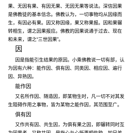
果、无因有果、有因无果、无因无果等说法。深信因果
是佛教徒的基本信念。佛教认为，一切事物均从因缘而
生，有因必有果。因又称因缘，果又称果报。因和果辗
转相生，谓之因果报应。佛教的因果说通于过去、现在
和未来，谓之“三世因果”。
因
因是指能引生结果的原因。小乘佛教说一切有部，认
为因有六种：能作因、俱有因、同类因、相应因、遍行
因、异熟因。
能作因
又名所作因、随造因，即某物生时，凡一切不对其发
生阻碍作用之事物，皆为某物之能作因，其范围至广。
俱有因
又作共有因、共生因，为俱有果之因，即辗转同时互
为因果者。又称共因，是指心与心所更相佐助，如兄弟