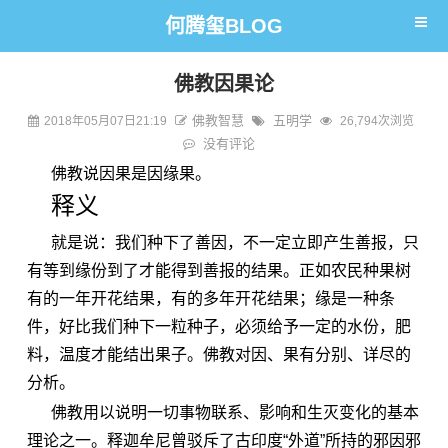
何腾玺BLOG
佛教因果论
佛教智慧
五明学
2018年05月07日21:19
26,794次浏览
没有评论
佛教说因果是因缘果。
释义
就是说：我们种下了善因，不一定立即产生善报，只
有等到缘份到了才能得到善报的结果。正如农民种果树
有的一年开花结果，有的多年开花结果；缘是一种条
件，好比我们种下一粒种子，必须给予一定的水份，肥
料，温度才能结出果子。佛教对因、果有分别、详尽的
分析。
佛教用以说明一切事物联系、影响和生灭变化的基本
理论之一。释迦牟尼曾驳斥了古印度“外道”所持的邪因邪