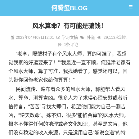
何腾玺BLOG
风水算命？有可能是骗钱！
学习文摘
外道
2023年04月08日12:01
29,113次浏览
1条评论
“老李，隔壁村子有个风水大师，算的可准了，我感
觉我家的好运要来了！”“我最近一直不顺，俺延津老家有
个风水大师，算了可准，我找她看了，感觉还可以，回
头带你回俺老家也给你算算！”
民间流传、遍布着众多的风水大师，称能帮人看风
水、算命、测算吉凶。很多人为了求得心理安慰或者听
信传言，“苦苦”寻找大师们，希望他们能为自己一测吉
凶，“逆天改命”。殊不知，很多“能掐会算”的风水大师，
根本不懂得任何的地理或者文化知识，甚至是文盲，他
们没有稳定的收入来源，只是运用自己“能说会道”的特