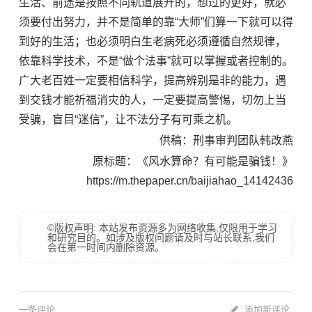
生活、前途是按照不同轨道展开的，想过的更好，就必
须要付出努力，并不是简单的靠“大师”们算一下就可以得
到好的生活；也必须明白生老病死必须遵循自然规律，
依靠科学技术，不是“做个法事”就可以掌握或者控制的。
广大老百姓一定要相信科学，提高辨别是非的能力，遇
到交钱才能祈福消灾的人，一定要提高警惕，切勿上当
受骗，盲目“迷信”，让不法分子有可乘之机。
供稿：刑事审判团队韩改燕
原标题：《风水算命？有可能是骗钱！》
https://m.thepaper.cn/baijiahao_14142436
©版权声明: 本站发布资源多为网络收集,仅限用于学习
和研究目的。如涉及版权问题请及时与站长联系,我们
会在第一时间内删除资源。
一条评论
添加新评论