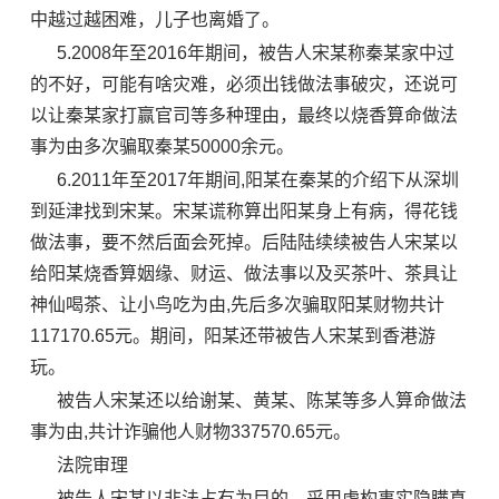
中越过越困难，儿子也离婚了。
5.2008年至2016年期间，被告人宋某称秦某家中过
的不好，可能有啥灾难，必须出钱做法事破灾，还说可
以让秦某家打赢官司等多种理由，最终以烧香算命做法
事为由多次骗取秦某50000余元。
6.2011年至2017年期间,阳某在秦某的介绍下从深圳
到延津找到宋某。宋某谎称算出阳某身上有病，得花钱
做法事，要不然后面会死掉。后陆陆续续被告人宋某以
给阳某烧香算姻缘、财运、做法事以及买茶叶、茶具让
神仙喝茶、让小鸟吃为由,先后多次骗取阳某财物共计
117170.65元。期间，阳某还带被告人宋某到香港游
玩。
被告人宋某还以给谢某、黄某、陈某等多人算命做法
事为由,共计诈骗他人财物337570.65元。
法院审理
被告人宋某以非法占有为目的，采用虚构事实隐瞒真