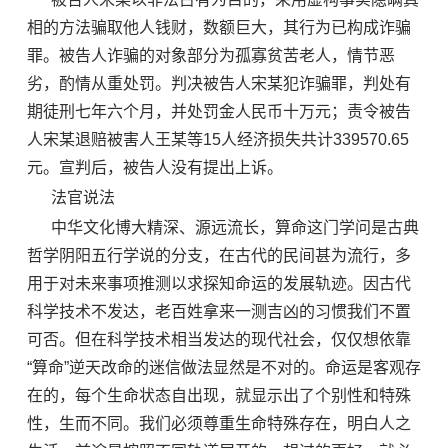
相的方法骗取他人钱财，数额巨大，其行为已构成诈骗
罪。被告人诈骗的对象部分为孤寡贫苦老人，情节恶
劣，酌情从重处罚。判决被告人宋某犯诈骗罪，判处有
期徒刑七年六个月，并处罚金人民币十万元；责令被告
人宋某退赔被害人王某等15人经济损失共计339570.65
元。宣判后，被告人没有提出上诉。
法官说法
中华文化博大精深、源远流长，算命这门学问是古典
哲学阴阳五行学说的分支，在古代的民间甚为流行，多
用于对未来事项推测以求探知命运的发展轨迹。因古代
科学技术不发达，老百姓拿来一测吉凶的习惯我们不置
可否。但在科学技术相当发达的现代社会，仅仅想依靠
“算命”逆天改命的迷信做法显然是不对的。命运是客观存
在的，每个生命状态自出现，就显示出了个别性和特殊
性，生而不同。我们必须尊重生命特殊存在，明白人之