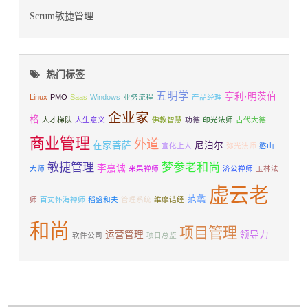
Scrum敏捷管理
热门标签
五明学
亨利·明茨伯
Linux
PMO
Saas
Windows
业务流程
产品经理
企业家
格
人才梯队
人生意义
佛教智慧
功德
印光法师
古代大德
商业管理
外道
在家菩萨
尼泊尔
宣化上人
弥光法师
憨山
敏捷管理
梦参老和尚
李嘉诚
大师
来果禅师
济公禅师
玉林法
虚云老
范蠡
师
百丈怀海禅师
稻盛和夫
管理系统
维摩诘经
和尚
项目管理
运营管理
领导力
软件公司
项目总监