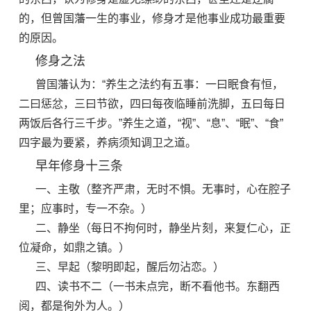
的，但曾国藩一生的事业，修身才是他事业成功最重要
的原因。
修身之法
曾国藩认为：“养生之法约有五事：一曰眠食有恒，
二曰惩忿，三曰节欲，四曰每夜临睡前洗脚，五曰每日
两饭后各行三千步。”养生之道，“视”、“息”、“眠”、“食”
四字最为要紧，养病须知调卫之道。
早年修身十三条
一、
主敬
（整齐严肃，无时不惧。无事时，心在腔子
里；应事时，专一不杂。）
二、静坐（每日不拘何时，静坐片刻，来复仁心，正
位凝命，如鼎之镇。）
三、早起（黎明即起，醒后勿沾恋。）
四、读书不二（一书未点完，断不看他书。东翻西
阅，都是徇外为人。）