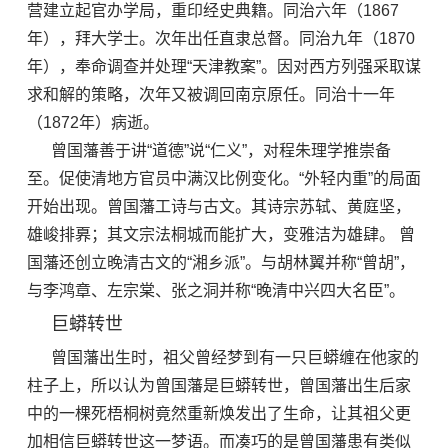
营建立起官办学局，重印经史典籍。同治六年（1867
年），拜大学士。次年出任
直隶总督
。同治九年（1870
年），奉命调查并处理“
天津教案
”。因对西方列强采取谋
求和解的策略，次年又被调回南京原任。同治十一年
（1872年）病逝。
曾国藩善于讲“道德”说“仁义”，对
程朱理学
推崇备
至。
促使清地方官员中满汉比例变化。“外轻内重”的局面
开始出现。
曾国藩工诗与古文。其诗宗苏轼、黄庭坚，
雄峻排奡；其文宗法桐城而能扩大，变雅洁为雄肆。
曾
国藩还创立晚清古文的“
湘乡派
”。
与
胡林翼
并称“曾胡”，
与
李鸿章
、
左宗棠
、
张之洞
并称“
晚清中兴四大名臣
”。
巨蟒转世
曾国藩出生时，祖父曾经梦到有一只巨蟒缠在他家的
柱子上，所以认为曾国藩是巨蟒转世，曾国藩出生后家
中的一棵死梧桐树竟然重新焕发出了生命，让其祖父更
加相信巨蟒转世这一梦语。而凑巧的是曾国藩患有类似