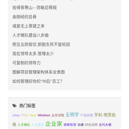
拾得答寒山—弥勒忍辱观
金刚经的总骨
戒是无上菩提之本
人才梯队建设八步曲
照见五阴皆空,即脱生死不复轮回
现在领导太多,管理太少
可复制的领导力
图解项目管理架构体系全景图
如何管理好你的“90后”员工？
热门标签
五明学
亨利·明茨伯
Linux
PMO
Saas
Windows
业务流程
产品经理
企业家
格
人才梯队
人生意义
佛教智慧
功德
印光法师
古代大德