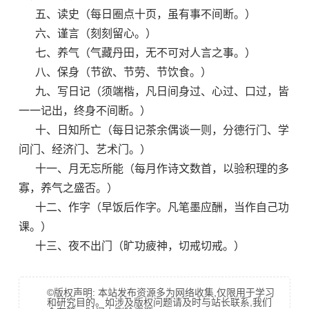
五、读史（每日圈点十页，虽有事不间断。）
六、谨言（刻刻留心。）
七、养气（气藏丹田，无不可对人言之事。）
八、保身（节欲、节劳、节饮食。）
九、写日记（须端楷，凡日间身过、心过、口过，皆
一一记出，终身不间断。）
十、日知所亡（每日记茶余偶谈一则，分德行门、学
问门、经济门、艺术门。）
十一、月无忘所能（每月作诗文数首，以验积理的多
寡，养气之盛否。）
十二、作字（早饭后作字。凡笔墨应酬，当作自己功
课。）
十三、夜不出门（旷功疲神，切戒切戒。）
©版权声明: 本站发布资源多为网络收集,仅限用于学习
和研究目的。如涉及版权问题请及时与站长联系,我们