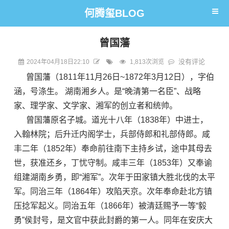
何腾玺BLOG
曾国藩
没有评论
2024年04月18日22:10
1,813次浏览
曾国藩（1811年11月26日~1872年3月12日），
字伯
涵，号涤生。
湖南湘乡人。
是“晚清第一名臣”、
战略
家、理学家、文学家、
湘军的创立者和统帅。
曾国藩原名子城。道光十八年（1838年）中
进士
，
入
翰林院
；后升迁
内阁学士
，
兵部侍郎
和
礼部侍郎
。
咸
丰二年（1852年）奉命前往南下主持
乡试
，途中其母去
世，获准还乡，
丁忧守制
。咸丰三年（1853年）又奉谕
组建湖南乡勇，即“
湘军
”。次年于田家镇大胜北伐的
太平
军
。同治三年（1864年）攻陷天京。次年奉命赴北方镇
压
捻军起义
。同治五年（1866年）被清廷赐予一等“毅
勇”侯封号，是文官中获此封爵的第一人。同年在安庆大