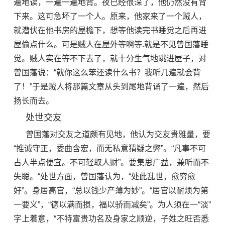
遍地读，一遍一遍地背。夜已经很深了，他仍然没有背
下来。这可急坏了一个人。原来，他家来了一个贼人，
就潜伏在他书房的屋檐下，想等他读完书睡觉之后再进
屋偷点什么。可是贼人在屋外等啊等.就是不见曾国藩睡
觉。贼人实在等不下去了，就十分生气地跳进屋子，对
曾国藩说：“就你这么笨还读什么书？我听几遍就会背
了！”于是贼人将那篇文章从头到尾地背诵了一遍，然后
扬长而去。
处世交友
曾国藩对交友之道颇有见地，他认为交友贵雅量，要
“推诚守正，委曲含宏，而无私意猜疑之弊”。“凡事不可
占人半点便宜。不可轻取人财”。要集思广益，兼听而不
失聪。“处世方面，曾国藩认为，“处此乱世，愈穷愈
好”。身居高官，“总以钱少产薄为妙”。“居官以耐烦为第
一要义”，“德以满而损，福以骄而减矣”。为人须在一“淡”
字上着意，“不特富贵功名及身家之顺逆，子姓之旺否悉