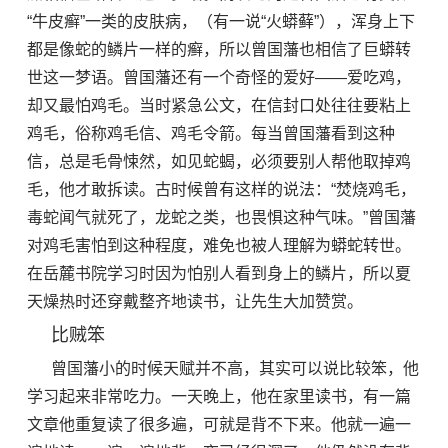
“
牛皮癣
”一类的皮肤病，（有一说“火蟒藓”），浑身上下
都是像蛇的鳞片一样的癣，所以曾国藩也相信了巨蟒转
世这一梦语。曾国藩还有一个奇怪的爱好——爱吃鸡，
却又最怕鸡毛。当时紧急公文，在信封口处往往要粘上
鸡毛，俗称
鸡毛信
、鸡毛令箭。每当曾国藩看到这种
信，总是毛骨悚然，如见蛇蝎，必须要别人帮他取掉鸡
毛，他才敢拆读。古时候曾有这样的说法：“焚烧鸡毛，
毒蛇闻气就死了，龙蛇之类，也畏惧这种气味。”曾国藩
对鸡毛害怕到这种程度，难免也被人理解为蟒蛇转世。
在
岳麓书院
学习时因为怕别人看到身上的鳞片，所以夏
天燥热时还穿戴整齐地读书，让先生大加赞赏。
比贼笨
曾国藩小的时候天赋并不高，其实可以说比较笨，他
学习起来非常吃力。一天晚上，他在家里读书，有一篇
文章他重复读了很多遍，可就是背不下来。他就一遍一