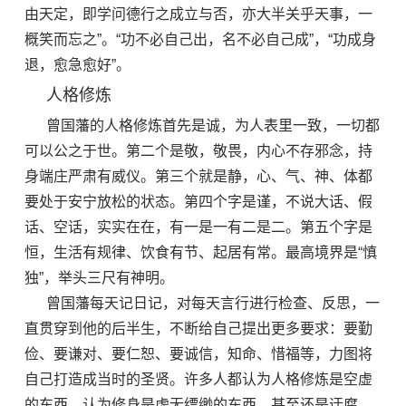
由天定，即学问德行之成立与否，亦大半关乎天事，一
概笑而忘之”。“功不必自己出，名不必自己成”，“功成身
退，愈急愈好”。
人格修炼
曾国藩的人格修炼首先是诚，为人表里一致，一切都
可以公之于世。第二个是敬，敬畏，内心不存邪念，持
身端庄严肃有威仪。第三个就是静，心、气、神、体都
要处于安宁放松的状态。第四个字是谨，不说大话、假
话、空话，实实在在，有一是一有二是二。第五个字是
恒，生活有规律、饮食有节、起居有常。最高境界是“慎
独”，举头三尺有神明。
曾国藩每天记日记，对每天言行进行检查、反思，一
直贯穿到他的后半生，不断给自己提出更多要求：要勤
俭、要谦对、要仁恕、要诚信，知命、惜福等，力图将
自己打造成当时的圣贤。许多人都认为人格修炼是空虚
的东西，认为修身是虚无缥缈的东西，甚至还是迂腐