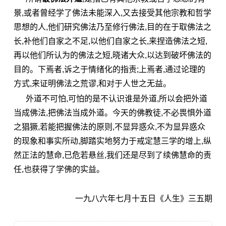
景,或者曾经学了佛法未能深入,又去接受其他宗教和哲学
思想的人,他们研究佛法乃至
修行
佛法,目的在于取佛法之
长,补他们自家之不足,以他们自家之长,来捏造佛法之短,
再以他们所认为的佛法之短,晓诸大众,以达到破坏佛法的
目的。下焉者,诉之于情绪化的指责;上焉者,通过论理的
方式,来证明佛法之荒谬,和对于人世之无益。
外道不可怕,可怕的是不认识谁是外道,所以会把外道
当
成佛
法,把佛法当成外道。今天的佛教徒,不必畏惧外道
之猖獗,若能把握佛法的原则,不显异惑众,不为显异惑众
的现象和事实所动,脚踏实地努力于戒定慧三学的增上,纵
然正法的慧命,已危若悬丝,我们还是尽到了续佛慧命的责
任,也获得了学佛的实益。
一九八六年七月十五日《人生》三五期