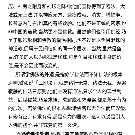
应、神鬼之附身和乩坛之降神;他们宣称得到了密法、大
法或无上法,并以神应无方、速疾成就、消灾、增福寿、
长智慧为号召,也真的有些效验。他们不是正统的
密宗
,也
非中国的道教,当然更不是佛教。虽然他们也引用佛经,乃
至于服饰形相和佛教的
僧侣
相同,也不过是以鱼目混珠的
神道教,仍属于民间信仰的同一个层次。当然,虽然是鱼
目,许多的人以为那就是珍珠,可是鱼目和珍珠本身的价
值,是不会因此而改变的。
所谓
学佛法的外道
,是指修学佛法而不知佛法的根本
原则,譬如说「三印法」,就是诸行
无常
、诸法无我、涅槃
寂静的佛法三原则,他们并没有通达,只求个人的现世利
益、后世福慧,乃至求悟、求
解脱
和求涅槃,都是落于有为
的层次。若依佛法的根本思想:诸佛皆以
无为法
而证涅槃,
有修有证、有求有得,都是有为的层次。这可以说是引人
入佛的初阶,并非究竟的第一义谛。
所谓
破佛法外道
,是指已有其他宗教或哲学思想的背