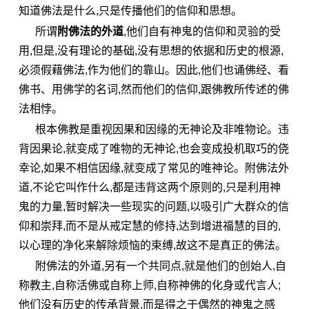
知道佛法是什么,只是传播他们的信仰和思想。
所谓
附佛法的外道
,他们自有神鬼的信仰和灵验的受
用,但是,没有理论的基础,没有思想的依据和历史的根源,
必须假藉佛法,作为他们的靠山。因此,他们也诵佛经、看
佛书、用佛学的名词,然而他们的信仰,跟佛教所传述的佛
法相悖。
根本佛教是重视
因果
和因缘的无神论及非唯物论。违
背因果论,就变成了唯物的无神论,也会变成投机取巧的侥
幸论,如果不相信因缘,就变成了常见的唯神论。附佛法外
道,不论它叫作什么,都是违背这两个原则的,只是利用神
鬼的力量,暂时解决一些现实的问题,以吸引广大群众的信
仰和崇拜,而不是从戒定慧的修持,达到增进福慧的目的,
以心理的净化来解除烦恼的束缚,故这不是真正的佛法。
附佛法的外道,另有一个共同点,就是他们的创始人,自
称教主,自称活佛或自称上师,自称神佛的化身或代言人;
他们没有历史的传承背景,而是得之于偶然的神鬼之感