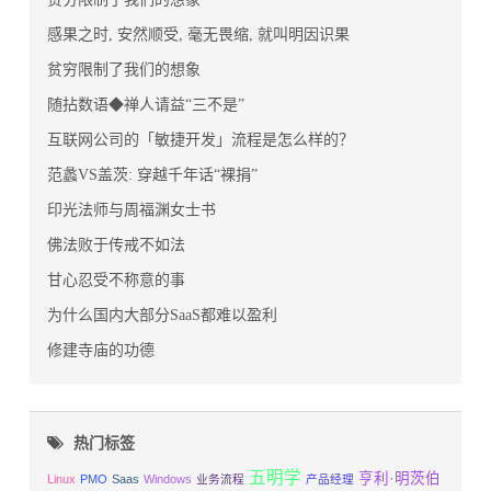
感果之时, 安然顺受, 毫无畏缩, 就叫明因识果
贫穷限制了我们的想象
随拈数语◆禅人请益“三不是”
互联网公司的「敏捷开发」流程是怎么样的？
范蠡VS盖茨: 穿越千年话“裸捐”
印光法师与周福渊女士书
佛法败于传戒不如法
甘心忍受不称意的事
为什么国内大部分SaaS都难以盈利
修建寺庙的功德
热门标签
五明学
亨利·明茨伯
Linux
PMO
Saas
Windows
业务流程
产品经理