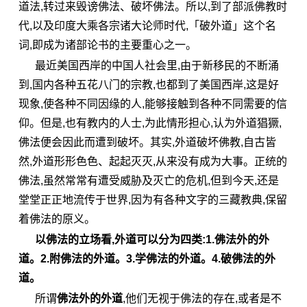
道法,转过来毁谤佛法、破坏佛法。所以,到了部派佛教时
代,以及印度大乘各宗诸大论师时代,「破外道」这个名
词,即成为诸部论书的主要重心之一。
最近美国西岸的中国人社会里,由于新移民的不断涌
到,国内各种五花八门的宗教,也都到了美国西岸,这是好
现象,使各种不同
因缘
的人,能够接触到各种不同需要的
信
仰
。但是,也有教内的人士,为此情形担心,认为外道猖獗,
佛法便会因此而遭到破坏。其实,外道破坏佛教,自古皆
然,外道形形色色、起起灭灭,从来没有成为大事。正统的
佛法,虽然常常有遭受威胁及灭亡的危机,但到今天,还是
堂堂正正地流传于世界,因为有各种文字的三藏教典,保留
着佛法的原义。
以佛法的立场看,外道可以分为四类:1.佛法外的外
道。2.附佛法的外道。3.学佛法的外道。4.破佛法的外
道。
所谓
佛法外的外道
,他们无视于佛法的存在,或者是不