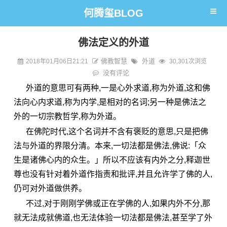
何腾玺BLOG
佛法定义的外道
佛教智慧
外道
2018年01月06日21:21
30,301次浏览
没有评论
外道的意思可有两种,一是心外求道,称为外道,这和佛
法向心内求道,称为内学,是相对的名词;另一种是佛法之
外的一切宗教哲学,称为外道。
在佛陀时代,这个名词并不含有褒贬的意思,只是把佛
法与外道的界限分清。本来,一切法都是佛法,佛说:「众
生是诸佛心内的众生。」所以不应该有内外之分,释迦世
尊也没有针对着外道作指责和批评,并且允许学了佛的人,
仍可对外道做供养。
不过,对于刚刚
学佛
或正在学佛的人,如果内外不分,那
就无法成就佛
道
,也无法体验一切法都是佛法,甚至学了外