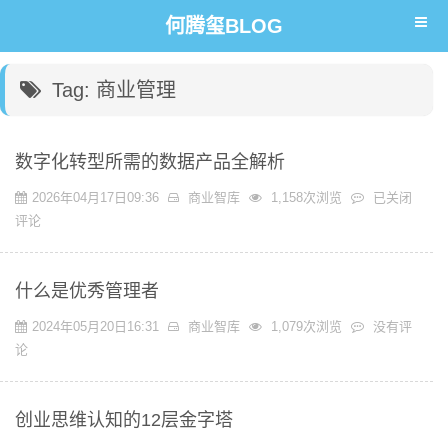
何腾玺BLOG
Tag: 商业管理
数字化转型所需的数据产品全解析
数
2026年04月17日09:36
商业智库
1,158次浏览
已关闭
字
评论
化
转
什么是优秀管理者
型
所
2024年05月20日16:31
商业智库
1,079次浏览
没有评
需
论
的
数
据
创业思维认知的12层金字塔
产